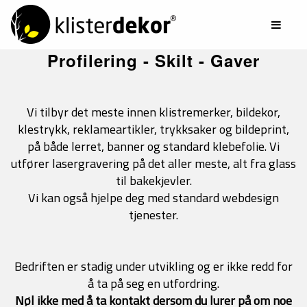
Gå
til
Åpne
innhold
/
Profilering - Skilt - Gaver
lukk
naviga
Vi tilbyr det meste innen klistremerker, bildekor,
klestrykk, reklameartikler, trykksaker og bildeprint,
på både lerret, banner og standard klebefolie. Vi
utfører lasergravering på det aller meste, alt fra glass
til bakekjevler.
Vi kan også hjelpe deg med standard webdesign
tjenester.
Bedriften er stadig under utvikling og er ikke redd for
å ta på seg en utfordring.
Nøl ikke med å ta kontakt dersom du lurer på om noe