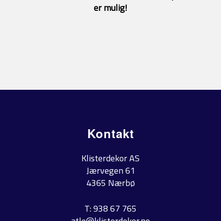
er mulig!
Kontakt
Klisterdekor AS
Jærvegen 61
4365 Nærbø
T: 938 67 765
atle@klisterdekor.no